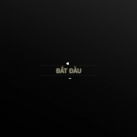
BẮT ĐẦU